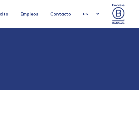
xito
Empleos
Contacto
ES