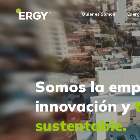
Quienes Somos
Energ
Somos la empr
innovación y
t
sustentable.