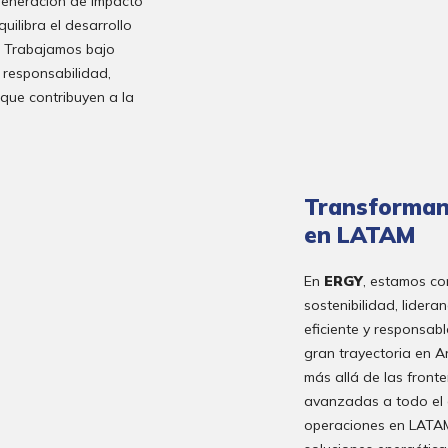
 generación de impacto
uilibra el desarrollo
l. Trabajamos bajo
 responsabilidad,
que contribuyen a la
Transforman
en LATAM
En
ERGY
, estamos co
sostenibilidad, lidera
eficiente y responsab
gran trayectoria en A
más allá de las front
avanzadas a todo el 
operaciones en LATA