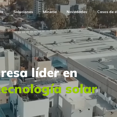
ía
Soluciones
Minería
Novedades
Casos de é
esa líder en
ecnología solar