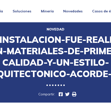
ía
Soluciones
Minería
Novedades
Casos de é
NOVEDAD
-INSTALACION-FUE-REAL
-MATERIALES-DE-PRIM
CALIDAD-Y-UN-ESTILO-
QUITECTONICO-ACORDE-
Compartir: