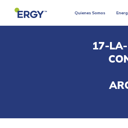
Quienes Somos
Energ
17-LA
CON
AR