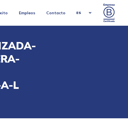
xito
Empleos
Contacto
ES
IZADA-
ERA-
A-L