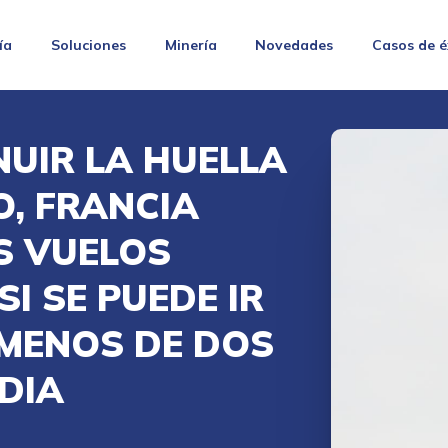
ía
Soluciones
Minería
Novedades
Casos de é
NUIR LA HUELLA
, FRANCIA
S VUELOS
SI SE PUEDE IR
 MENOS DE DOS
DIA