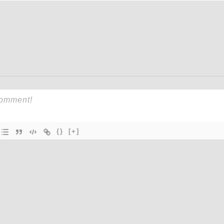
{}
[+]