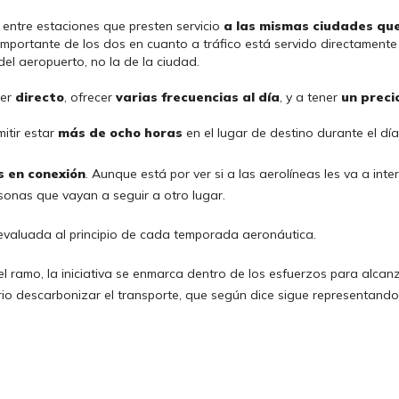
 entre estaciones que presten servicio
a las mismas ciudades qu
mportante de los dos en cuanto a tráfico está servido directamente 
del aeropuerto, no la de la ciudad.
ser
directo
, ofrecer
varias frecuencias al día
, y a tener
un preci
mitir estar
más de ocho horas
en el lugar de destino durante el dí
s en conexión
. Aunque está por ver si a las aerolíneas les va a int
onas que vayan a seguir a otro lugar.
reevaluada al principio de cada temporada aeronáutica.
 del ramo, la iniciativa se enmarca dentro de los esfuerzos para alcan
rio descarbonizar el transporte, que según dice sigue representando