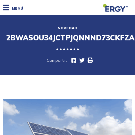
MENÚ
NOVEDAD
2BWASOU34JCTPJQNNND73CKFZA
Compartir: