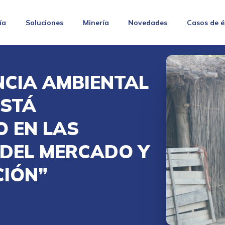
ía
Soluciones
Minería
Novedades
Casos de é
NCIA AMBIENTAL
ESTÁ
 EN LAS
 DEL MERCADO Y
CIÓN”