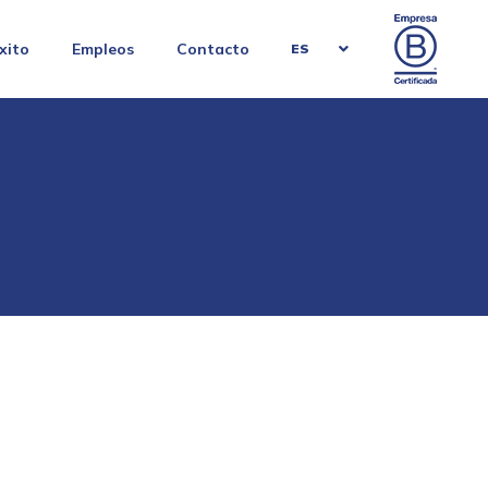
xito
Empleos
Contacto
ES