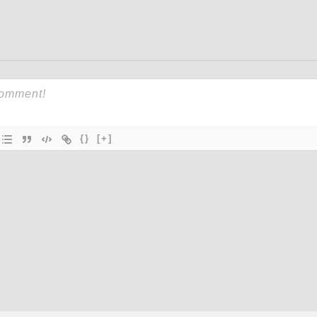
{}
[+]