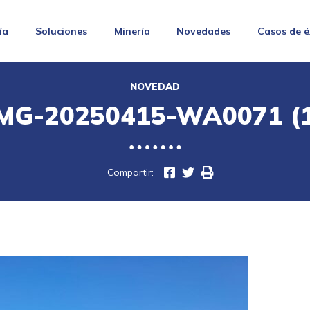
ía
Soluciones
Minería
Novedades
Casos de é
NOVEDAD
MG-20250415-WA0071 (
Compartir: