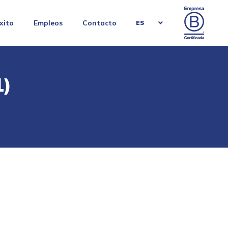
xito
Empleos
Contacto
ES
1)