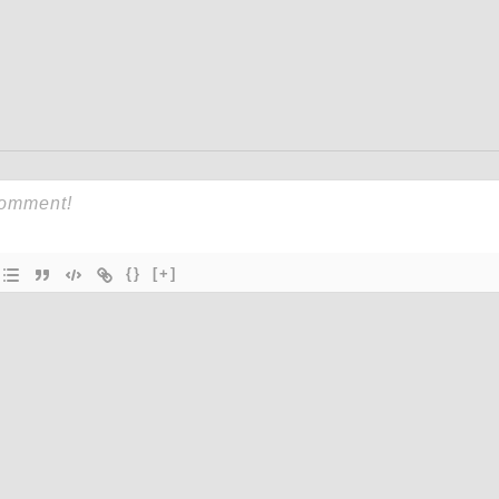
{}
[+]