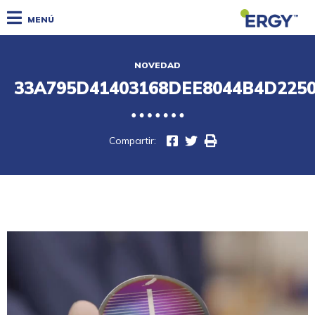
MENÚ
NOVEDAD
33A795D41403168DEE8044B4D2250
Compartir: