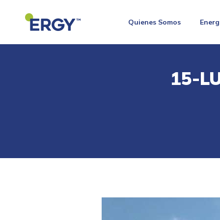
Quienes Somos
Energ
15-L