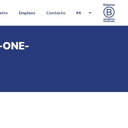
xito
Empleos
Contacto
ES
-ONE-