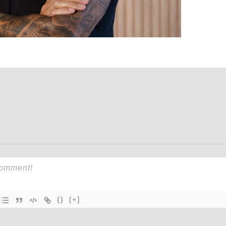
{}
[+]