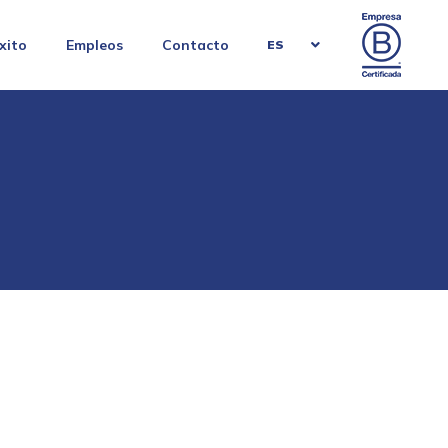
xito
Empleos
Contacto
ES